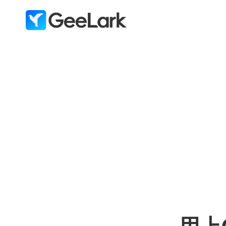
跳
到
内
容
用上