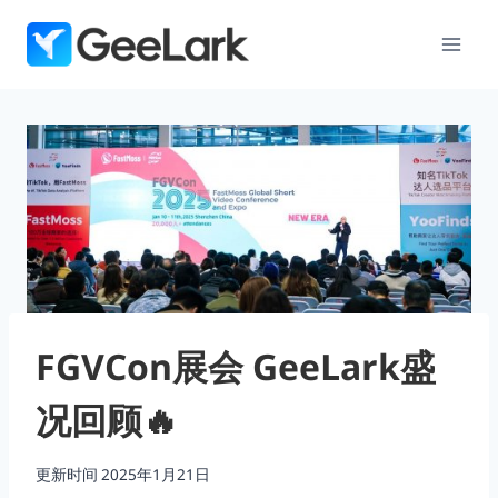
跳
到
内
容
FGVCon展会 GeeLark盛
况回顾🔥
更新时间
2025年1月21日