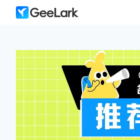
跳
到
内
容