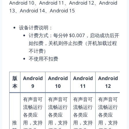
Android 10、Android 11、Android 12、Android
13、Android 14、Android 15
设备计费说明：
计费方式：每分钟 $0.007，启动成功后开
始扣费，关机则停止扣费（开机加载过程
不计费）
不使用不扣费
版
Android
Android
Android
Android
An
本
9
10
11
12
有声音可
有声音可
有声音可
有声音可
有
流畅运行
流畅运行
流畅运行
流畅运行
流
各类应
各类应
各类应
各类应
各
推
用，支持
用，支持
用，支持
用，支持
用