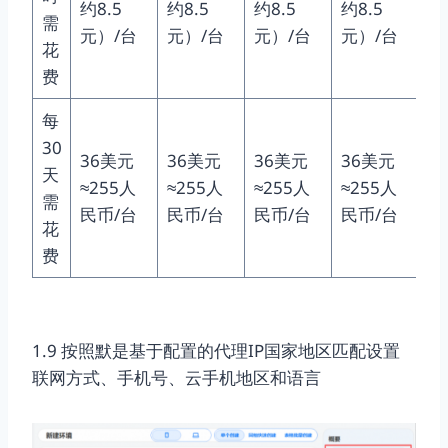
约8.5
约8.5
约8.5
约8.5
约
需
元）/台
元）/台
元）/台
元）/台
元
花
费
每
30
36美元
36美元
36美元
36美元
3
天
≈255人
≈255人
≈255人
≈255人
≈
需
民币/台
民币/台
民币/台
民币/台
民
花
费
1.9 按照默是基于配置的代理IP国家地区匹配设置
联网方式、手机号、云手机地区和语言